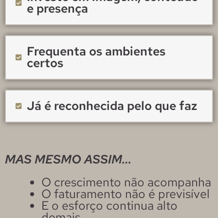
e presença
Frequenta os ambientes
certos
Já é reconhecida pelo que faz
MAS MESMO ASSIM…
O crescimento não acompanha
O faturamento não é previsível
E o esforço continua alto
demais